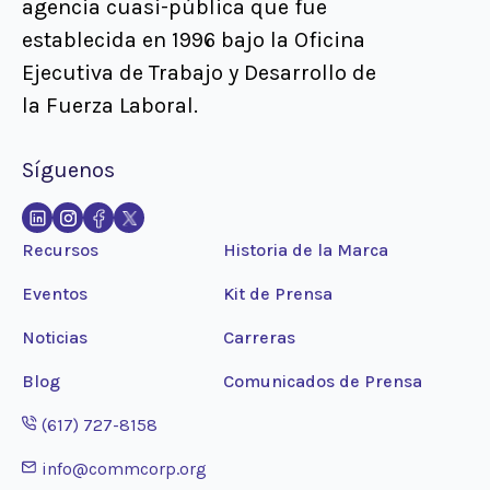
agencia cuasi-pública que fue
establecida en 1996 bajo la Oficina
Ejecutiva de Trabajo y Desarrollo de
la Fuerza Laboral.
Síguenos
Recursos
Historia de la Marca
Eventos
Kit de Prensa
Noticias
Carreras
Blog
Comunicados de Prensa
Opens phone application
(617) 727-8158
Opens email application
info@commcorp.org