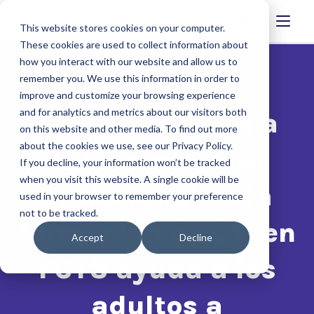
This website stores cookies on your computer.
These cookies are used to collect information about
how you interact with our website and allow us to
remember you. We use this information in order to
improve and customize your browsing experience
and for analytics and metrics about our visitors both
De los despidos a
on this website and other media. To find out more
about the cookies we use, see our Privacy Policy.
nuevas carreras
If you decline, your information won’t be tracked
when you visit this website. A single cookie will be
profesionales: la
used in your browser to remember your preference
not to be tracked.
formación de CTI en
Accept
Decline
FCTS ayuda a los
adultos a