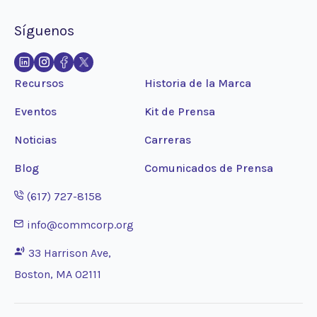
Síguenos
Recursos
Historia de la Marca
Eventos
Kit de Prensa
Noticias
Carreras
Blog
Comunicados de Prensa
Opens phone application
(617) 727-8158
Opens email application
info@commcorp.org
33 Harrison Ave,
Boston, MA 02111