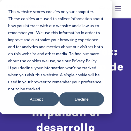
This website stores cookies on your computer.
These cookies are used to collect information about
how you interact with our website and allow us to
remember you. We use this information in order to
improve and customize your browsing experience
and for analytics and metrics about our visitors both
AIS forma líderes:
on this website and other media. To find out more
about the cookies we use, see our Privacy Policy.
cómo el rediseño de
If you decline, your information won’t be tracked
when you visit this website. A single cookie will be
la cultura y el
used in your browser to remember your preference
not to be tracked.
programa WTFP
Accept
Decline
impulsan el
desarrollo