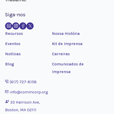
Siga-nos
Recursos
Nossa História
Eventos
Kit de Imprensa
Notícias
Carreiras
Blog
Comunicados de
Imprensa
Opens phone application
(617) 727-8158
Opens email application
info@commcorp.org
33 Harrison Ave,
Boston, MA 02111