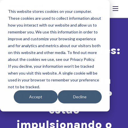
This website stores cookies on your computer.
These cookies are used to collect information about
how you interact with our website and allow us to
remember you. We use this information in order to
improve and customize your browsing experience
and for analytics and metrics about our visitors both
A AIS forma líderes:
on this website and other media. To find out more
about the cookies we use, see our Privacy Policy.
como a
If you decline, your information won’t be tracked
when you visit this website. A single cookie will be
reformulação da
used in your browser to remember your preference
not to be tracked.
cultura e o WTFP
Accept
Decline
estão
impulsionando o