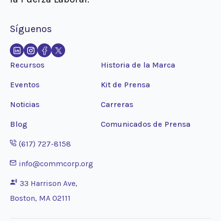
Síguenos
Recursos
Historia de la Marca
Eventos
Kit de Prensa
Noticias
Carreras
Blog
Comunicados de Prensa
Opens phone application
(617) 727-8158
Opens email application
info@commcorp.org
33 Harrison Ave,
Boston, MA 02111