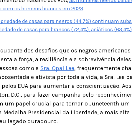
amento do Trabalho dos EUA,
as mulheres negras perde
o com os homens brancos em 2023
.
ropriedade de casas para negros (44,7%) continuam sub
riedade de casas para brancos (72,4%), asiáticos (63,4%)
ocupante dos desafios que os negros americanos
enta a força, a resiliência e a sobrevivência dele
pessoas como a
Sra. Opal Lee
, frequentemente ch
aposentada e ativista por toda a vida, a Sra. Le
 pelos EUA para aumentar a conscientização. Aos
on, D.C., para fazer campanha pelo reconhecimen
um papel crucial para tornar o Juneteenth um 
a Medalha Presidencial da Liberdade, a mais alta h
eu legado duradouro.