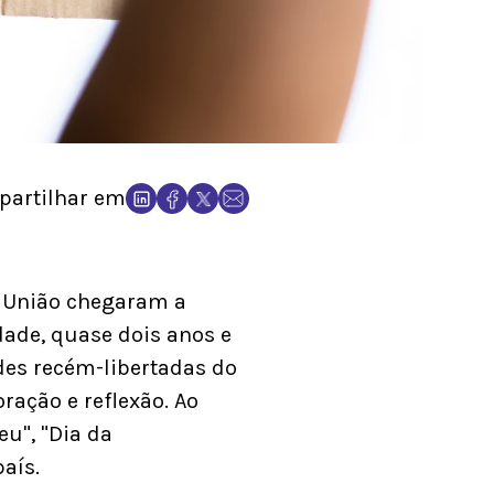
artilhar em
a União chegaram a
dade, quase dois anos e
es recém-libertadas do
ação e reflexão. Ao
u", "Dia da
aís.