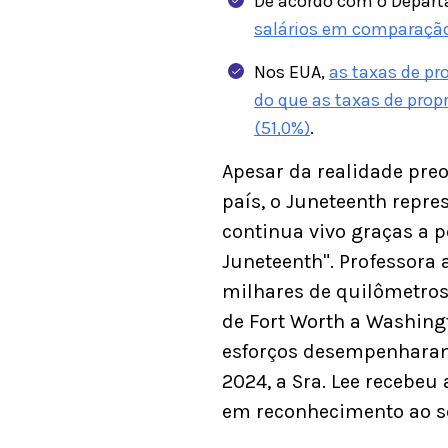
De acordo com o Depart
salários em comparaçã
Nos EUA,
as taxas de p
do que as taxas de prop
(51,0%)
.
Apesar da realidade pre
país, o Juneteenth repres
continua vivo graças a 
Juneteenth". Professora 
milhares de quilômetros
de Fort Worth a Washingt
esforços desempenharam 
2024, a Sra. Lee recebeu 
em reconhecimento ao s