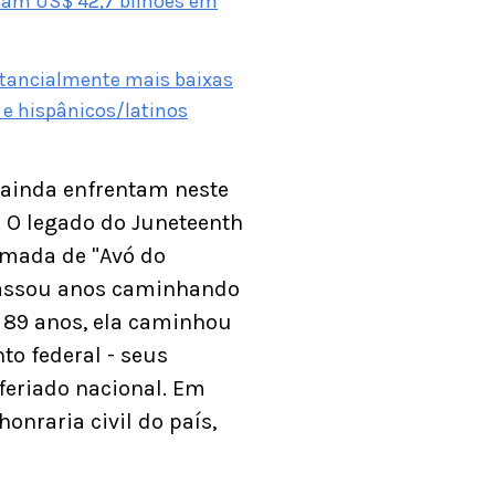
ram US$ 42,7 bilhões em
stancialmente mais baixas
 e hispânicos/latinos
 ainda enfrentam neste
s. O legado do Juneteenth
amada de "Avó do
e passou anos caminhando
 89 anos, ela caminhou
to federal - seus
feriado nacional. Em
onraria civil do país,