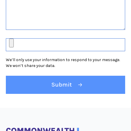
s
s
a
g
e
U
p
l
We’ll only use your information to respond to your message.
o
We won’t share your data.
a
d
a
F
i
l
e