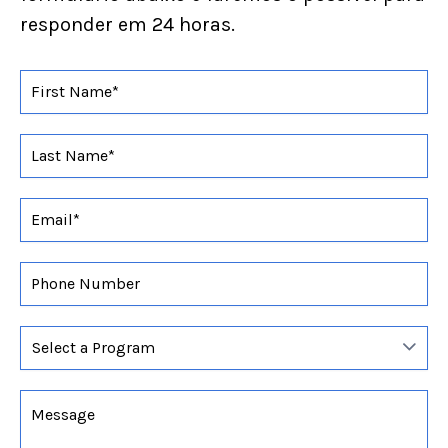
responder em 24 horas.
M
e