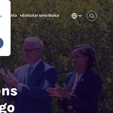
m Contato
Solicitar uma Bolsa
cs
ens
go