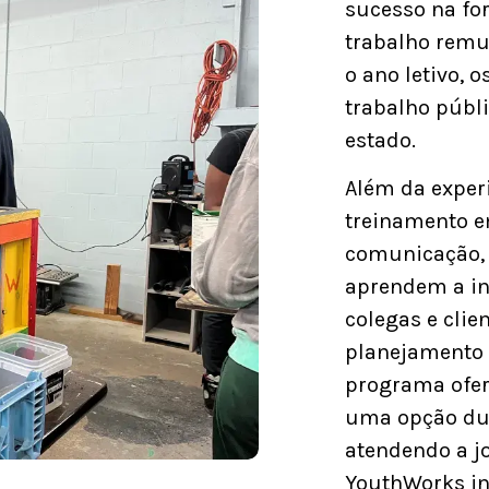
sucesso na for
trabalho remu
o ano letivo, 
trabalho públi
estado.
Além da experi
treinamento em
comunicação, 
aprendem a in
colegas e clie
planejamento 
programa ofer
uma opção dur
atendendo a j
YouthWorks i