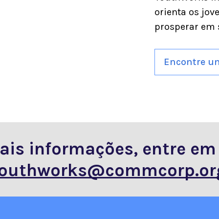
orienta os jo
prosperar em s
Encontre u
ais informações, entre e
outhworks@commcorp.or