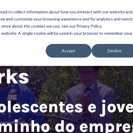
sed to collect information about how you interact with our website and
Sobre Nós
Nossos Programas
Entre e
ove and customize your browsing experience and for analytics and metri
t more about the cookies we use, see our Privacy Policy.
is website. A single cookie will be used in your browser to remember your
Accept
Decline
lescentes e jov
aminho do empre