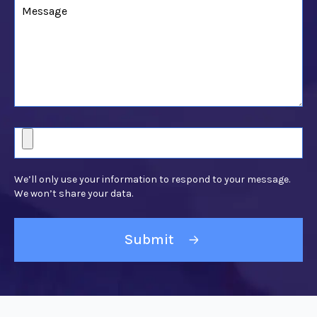
M
e
s
s
a
g
e
U
p
l
We’ll only use your information to respond to your message.
o
We won’t share your data.
a
d
a
F
i
l
e