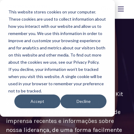
This website stores cookies on your computer.
These cookies are used to collect information about
how you interact with our website and allow us to
remember you. We use this information in order to
improve and customize your browsing experience
and for analytics and metrics about our visitors both
on this website and other media. To find out more
about the cookies we use, see our Privacy Policy.
Press Kit
If you decline, your information won’t be tracked
when you visit this website. A single cookie will be
used in your browser to remember your preference
Tudo o que você precisa saber sobre a
not to be tracked.
Commonwealth Corporation! Este Press Kit
Accept
Decline
eletrônico foi criado para compartilhar
ativos digitais da marca, comunicados de
imprensa recentes e informações sobre
nossa liderança, de uma forma facilmente