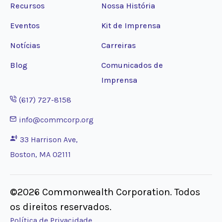
Recursos
Nossa História
Eventos
Kit de Imprensa
Notícias
Carreiras
Blog
Comunicados de
Imprensa
Opens phone application
(617) 727-8158
Opens email application
info@commcorp.org
33 Harrison Ave,
Boston, MA 02111
©2026 Commonwealth Corporation. Todos
os direitos reservados.
Política de Privacidade