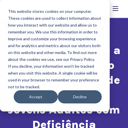
This website stores cookies on your computer.
These cookies are used to collect information about
how you interact with our website and allow us to
remember you. We use this information in order to
improve and customize your browsing experience
and for analytics and metrics about our visitors both
Aviso prévio sobre a
on this website and other media. To find out more
about the cookies we use, see our Privacy Policy.
próxima licitação
If you decline, your information won’t be tracked
when you visit this website. A single cookie will be
para o Programa de
used in your browser to remember your preference
not to be tracked.
Emprego para
Accept
Decline
Jovens Adultos com
Deficiência