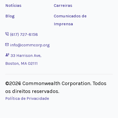
Notícias
Carreiras
Blog
Comunicados de
Imprensa
Opens phone application
(617) 727-8158
Opens email application
info@commcorp.org
33 Harrison Ave,
Boston, MA 02111
©2026 Commonwealth Corporation. Todos
os direitos reservados.
Política de Privacidade