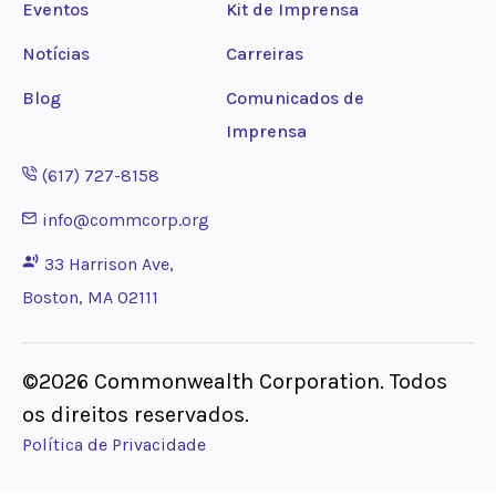
Eventos
Kit de Imprensa
Notícias
Carreiras
Blog
Comunicados de
Imprensa
Opens phone application
(617) 727-8158
Opens email application
info@commcorp.org
33 Harrison Ave,
Boston, MA 02111
©2026 Commonwealth Corporation. Todos
os direitos reservados.
Política de Privacidade