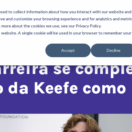
sed to collect information about how you interact with our website and
Sobre Nós
Nossos Programas
Entre e
ove and customize your browsing experience and for analytics and metri
t more about the cookies we use, see our Privacy Policy.
is website. A single cookie will be used in your browser to remember your
Accept
Decline
arreira se comple
 da Keefe como 