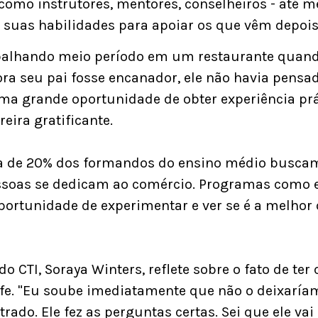
como instrutores, mentores, conselheiros - até
r suas habilidades para apoiar os que vêm depois
abalhando meio período em um restaurante quan
ora seu pai fosse encanador, ele não havia pens
ma grande oportunidade de obter experiência prát
eira gratificante.
a de 20% dos formandos do ensino médio buscam
essoas se dedicam ao comércio. Programas como
portunidade de experimentar e ver se é a melhor 
o CTI, Soraya Winters, reflete sobre o fato de te
efe. "Eu soube imediatamente que não o deixaríam
rado. Ele fez as perguntas certas. Sei que ele vai 